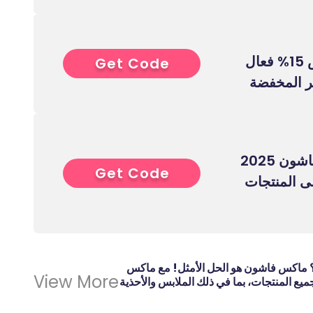
كوبون خصم ماكس 15% فعال
Get Code
5****
ر المخفضة
كود خصم ماكس فاشون 2025
Get Code
5****
 على المنتجات
؟
ماكس فاشون هو الحل الأمثل!
مع ماكس
View More
 المنتجات، بما في ذلك الملابس والأحذية