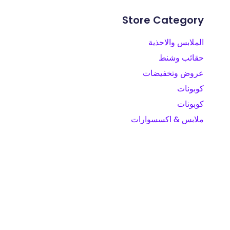
Store Category
الملابس والاحذية
حقائب وشنط
عروض وتخفيضات
كوبونات
كوبونات
ملابس & اكسسوارات