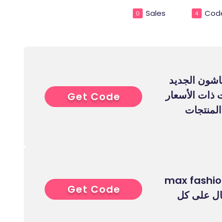
Sales
Cod
0
4
شون الجديد
ت ذات الأسعار
Get Code
5****
 على المنتجات
max fashion 202
Get Code
5****
15% فعال على كل