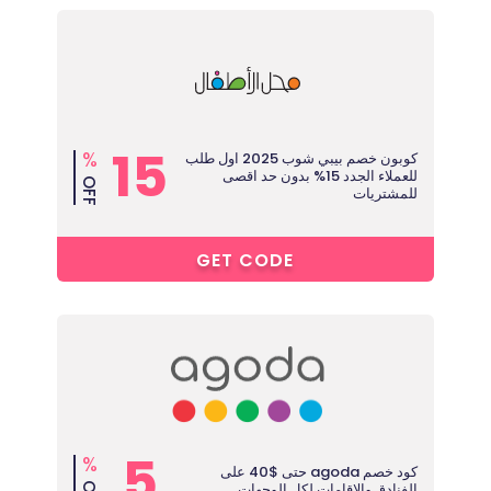
15
%
كوبون خصم بيبي شوب 2025 اول طلب
للعملاء الجدد 15% بدون حد اقصى
OFF
للمشتريات
4****
GET CODE
5
%
كود خصم agoda حتى $40 على
الفنادق والاقامات لكل الوجهات