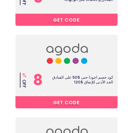
OFF
5****
GET CODE
8
%
كود خصم اجودا حتى $50 على الفنادق
الحد الأدنى للإنفاق $120
OFF
8****
GET CODE