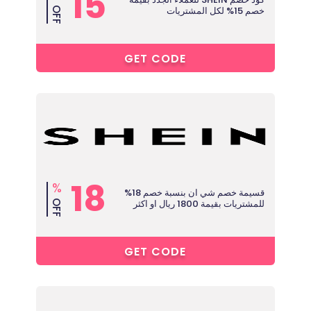
15
خصم 15% لكل المشتريات
OFF
5****
GET CODE
18
%
قسيمة خصم شي ان بنسبة خصم 18%
للمشتريات بقيمة 1800 ريال او اكثر
OFF
O****
GET CODE