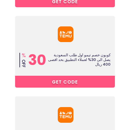
2****
GET CODE
30
%
كوبون خصم تيمو اول طلب السعودية
يصل الى 30% لعملاء التطبيق بحد اقصى
OFF
400 ريال
1****
GET CODE