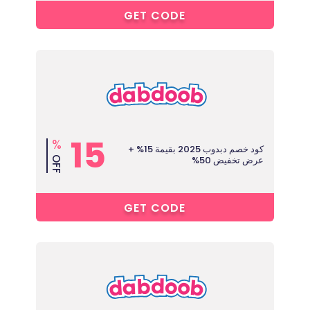
O****
GET CODE
15
%
كود خصم دبدوب 2025 بقيمة 15% +
عرض تخفيض 50%
OFF
4****
GET CODE