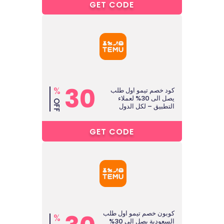
O****
GET CODE
30
%
كود خصم تيمو اول طلب
يصل الى 30% لعملاء
OFF
التطبيق – لكل الدول
2****
GET CODE
كوبون خصم تيمو اول طلب
%
السعودية يصل الى 30%