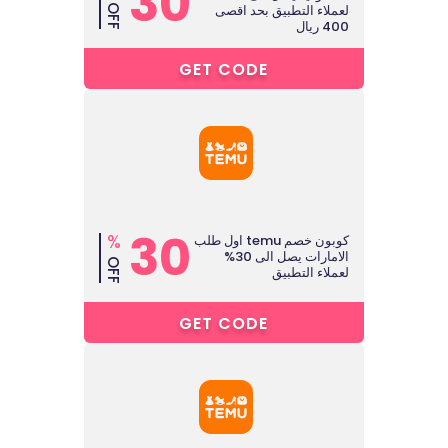
30
لعملاء التطبيق بحد اقصى
OFF
400 ريال
1****
GET CODE
30
%
كوبون خصم temu اول طلب
الامارات يصل الى 30%
OFF
لعملاء التطبيق
1****
GET CODE