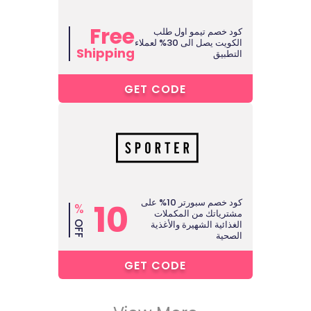
Free
كود خصم تيمو اول طلب
الكويت يصل الى 30% لعملاء
Shipping
التطبيق
1****
GET CODE
كود خصم سبورتر 10% على
10
%
مشترياتك من المكملات
الغذائية الشهيرة والأغذية
OFF
الصحية
0****
GET CODE